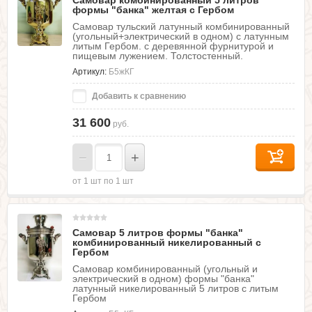
Самовар комбинированный 5 литров
формы "банка" желтая с Гербом
Самовар тульский латунный комбинированный
(угольный+электрический в одном) с латунным
литым Гербом. с деревянной фурнитурой и
пищевым лужением. Толстостенный.
Артикул:
Б5жКГ
Добавить к сравнению
31 600
руб.
−
+
от 1 шт по 1 шт
Самовар 5 литров формы "банка"
комбинированный никелированный с
Гербом
Самовар комбинированный (угольный и
электрический в одном) формы "банка"
латунный никелированный 5 литров с литым
Гербом